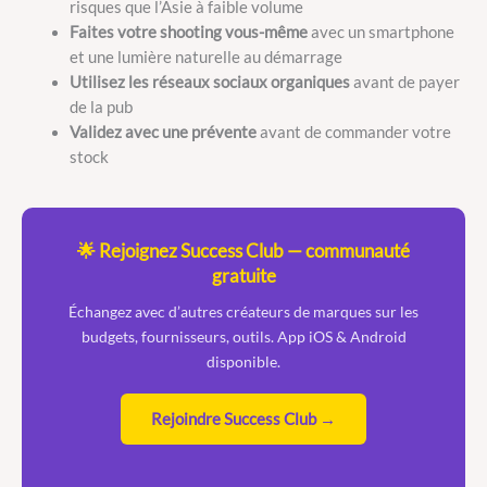
risques que l’Asie à faible volume
Faites votre shooting vous-même
avec un smartphone
et une lumière naturelle au démarrage
Utilisez les réseaux sociaux organiques
avant de payer
de la pub
Validez avec une prévente
avant de commander votre
stock
🌟 Rejoignez Success Club — communauté
gratuite
Échangez avec d’autres créateurs de marques sur les
budgets, fournisseurs, outils. App iOS & Android
disponible.
Rejoindre Success Club →