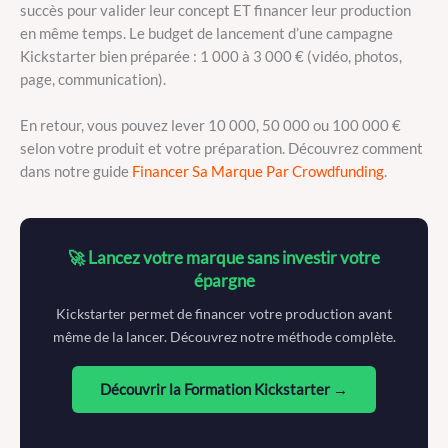
succès pour valider leur concept ET financer leur production
en même temps. Le budget de lancement d’une campagne
Kickstarter bien préparée : 1 000 à 3 000 € (vidéo, photos,
page, communication).
En retour, vous pouvez lever 10 000, 50 000 ou 100 000 €
selon votre produit et votre préparation. Découvrez comment
dans notre guide
Financer Sa Marque Par Crowdfunding
.
🚀 Lancez votre marque sans investir votre
épargne
Kickstarter permet de financer votre production avant
même de la lancer. Découvrez notre méthode complète.
Découvrir la Formation Kickstarter →