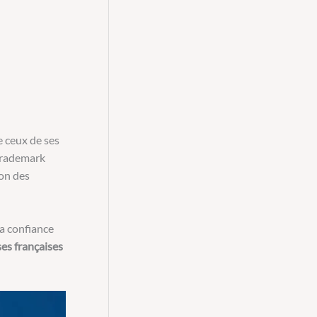
de ceux de ses
 trademark
ion des
la confiance
es françaises