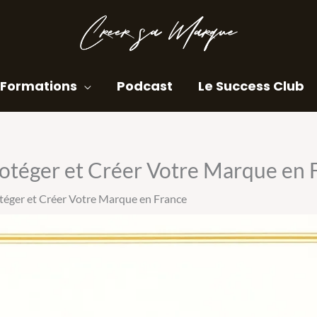
Formations
Podcast
Le Success Club
téger et Créer Votre Marque en 
éger et Créer Votre Marque en France