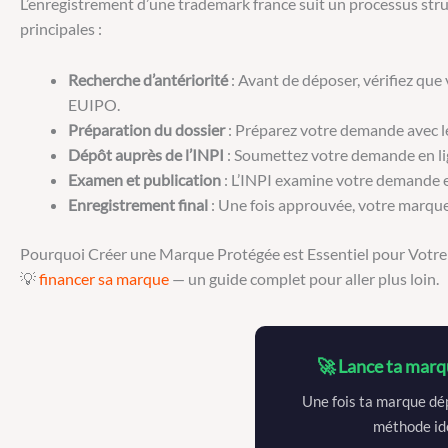
L’enregistrement d’une trademark france suit un processus struct
principales :
Recherche d’antériorité
: Avant de déposer, vérifiez que
EUIPO.
Préparation du dossier
: Préparez votre demande avec le 
Dépôt auprès de l’INPI
: Soumettez votre demande en lig
Examen et publication
: L’INPI examine votre demande et 
Enregistrement final
: Une fois approuvée, votre marque 
Pourquoi Créer une Marque Protégée est Essentiel pour Votre
💡
financer sa marque
— un guide complet pour aller plus loin.
🚀 Lance ta marqu
Une fois ta marque dépo
méthode idé