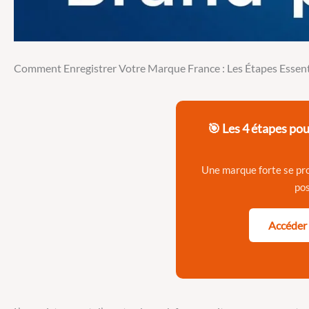
Comment Enregistrer Votre Marque France : Les Étapes Essent
🎯 Les 4 étapes pou
Une marque forte se pr
pos
Accéder 