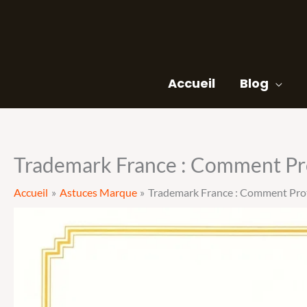
Aller
au
contenu
Accueil
Blog
Trademark France : Comment Pro
Accueil
Astuces Marque
Trademark France : Comment Prot