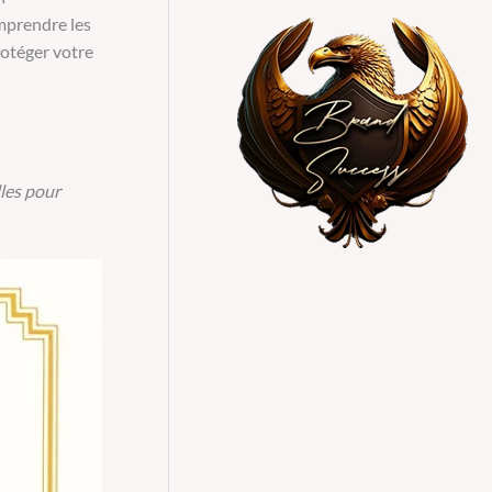
omprendre les
rotéger votre
lles pour