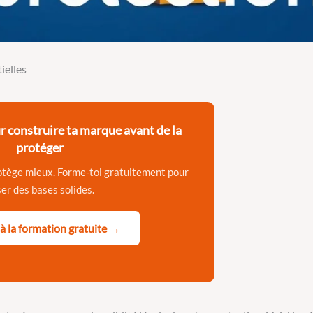
ielles
r construire ta marque avant de la
protéger
otège mieux. Forme-toi gratuitement pour
er des bases solides.
à la formation gratuite →