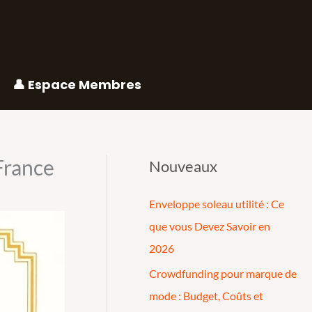
👤 Espace Membres
France
Nouveaux
Enveloppe soleau utilité : Ce
que vous Devez Savoir en
2026
Crowdfunding pour marque de
mode : Budget, Coûts et