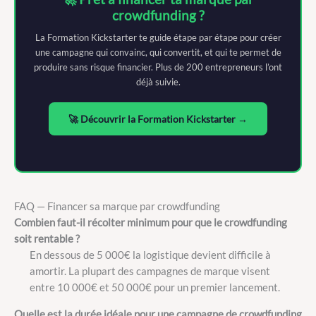
crowdfunding ?
La Formation Kickstarter te guide étape par étape pour créer
une campagne qui convainc, qui convertit, et qui te permet de
produire sans risque financier. Plus de 200 entrepreneurs l’ont
déjà suivie.
🚀 Découvrir la Formation Kickstarter →
FAQ — Financer sa marque par crowdfunding
Combien faut-il récolter minimum pour que le crowdfunding
soit rentable ?
En dessous de 5 000€ la logistique devient difficile à
amortir. La plupart des campagnes de marque visent
entre 10 000€ et 50 000€ pour un premier lancement.
Quelle est la durée idéale pour une campagne de crowdfunding