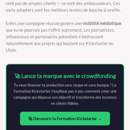
sont pas de simples clients — ce sont des ambassadeurs. Ces
early adopters sont tes meilleurs leviers de bouche-à-oreille.
Enfin, une campagne réussie génère une
visibilité médiatique
que tu ne pourrais pas t’offrir autrement. Les journalistes,
influenceurs et partenaires potentiels s’intéressent
naturellement aux projets qui buzzent sur Kickstarter ou
Ulule.
🚀 Lance ta marque avec le crowdfunding
Tu veux financer ta production sans risque et sans banque ? La
Formation Kickstarter t’explique pas à pas comment créer une
campagne qui dépasse son objectif et transforme des inconnus
en clients fidèles.
🚀 Découvrir la Formation Kickstarter →