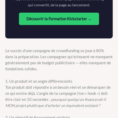
qui convertit, de la page au lancement.
Découvrir la Formation Kickstarter →
Le succès d’une campagne de crowdfunding se joue à 80%
dans la préparation. Les campagnes qui échouent ne manquent
généralement pas de budget publicitaire — elles manquent de
fondations solides.
1. Un produit et un angle différenciants
Ton produit doit répondre à un besoin réel et se démarquer de
ce qui existe déjà. L’angle de ta campagne (ton « hook ») doit
être clair en 10 secondes :
pourquoi quelqu’un financerait-il
MON projet plutôt que d’acheter un équivalent existant ?
2. Un objectif de financement réaliste